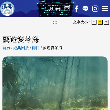
EN
:::
文字大小：
小
中
大
藝遊愛琴海
首頁
/
經典回放
/
節目
/
藝遊愛琴海