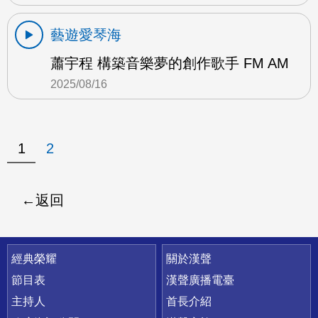
藝遊愛琴海
蕭宇程 構築音樂夢的創作歌手 FM AM
2025/08/16
1
2
返回
快速連結
經典榮耀
關於漢聲
節目表
漢聲廣播電臺
主持人
首長介紹