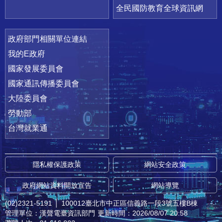
全民國防教育全球資訊網
政府部門相關單位連結
我的E政府
國家發展委員會
國家通訊傳播委員會
大陸委員會
勞動部
台灣就業通
隱私權保護政策
網站安全政策
政府網站資料開放宣告
網站導覽
(02)2321-5191
│
100012臺北市中正區信義路一段3號五樓B棟
管理單位：漢聲電臺資訊部門
更新時間：2026/08/07 20:58