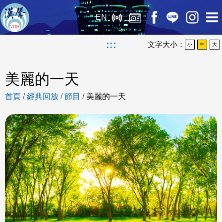
EN
:::
文字大小：
小
中
大
美麗的一天
首頁
/
經典回放
/
節目
/
美麗的一天