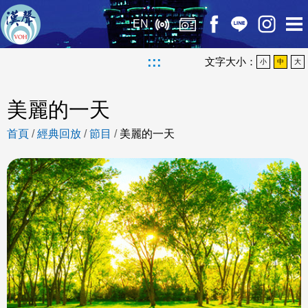
EN
:::
文字大小：
小
中
大
美麗的一天
首頁
/
經典回放
/
節目
/
美麗的一天