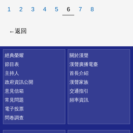
1
2
3
4
5
6
7
8
返回
快速連結
經典榮耀
關於漢聲
節目表
漢聲廣播電臺
主持人
首長介紹
政府資訊公開
漢聲家族
意見信箱
交通指引
常見問題
頻率資訊
電子投票
問卷調查