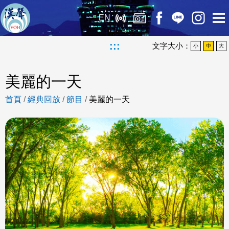
EN
:::
文字大小：
小
中
大
美麗的一天
首頁
/
經典回放
/
節目
/
美麗的一天