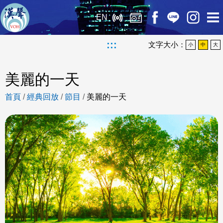
EN
:::
文字大小：
小
中
大
美麗的一天
首頁
/
經典回放
/
節目
/
美麗的一天