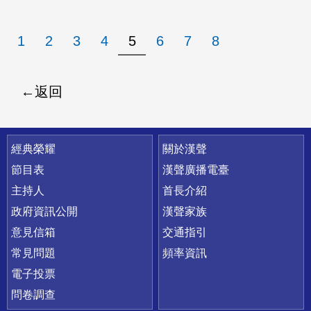
1
2
3
4
5
6
7
8
返回
快速連結
經典榮耀
關於漢聲
節目表
漢聲廣播電臺
主持人
首長介紹
政府資訊公開
漢聲家族
意見信箱
交通指引
常見問題
頻率資訊
電子投票
問卷調查