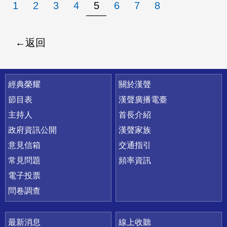
1
2
3
4
5
6
7
8
返回
快速連結
經典榮耀
關於漢聲
節目表
漢聲廣播電臺
主持人
首長介紹
政府資訊公開
漢聲家族
意見信箱
交通指引
常見問題
頻率資訊
電子投票
問卷調查
最新消息
線上收聽