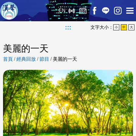
EN
:::
文字大小：
小
中
大
美麗的一天
首頁
/
經典回放
/
節目
/
美麗的一天