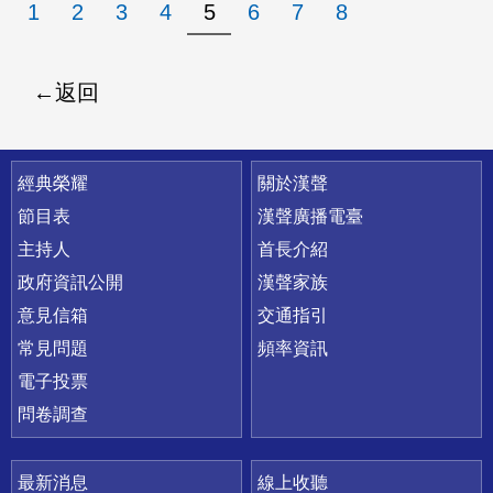
1
2
3
4
5
6
7
8
返回
快速連結
經典榮耀
關於漢聲
節目表
漢聲廣播電臺
主持人
首長介紹
政府資訊公開
漢聲家族
意見信箱
交通指引
常見問題
頻率資訊
電子投票
問卷調查
最新消息
線上收聽