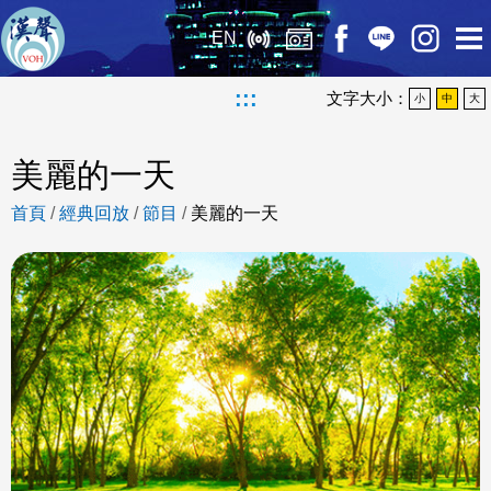
EN
:::
文字大小：
小
中
大
美麗的一天
首頁
/
經典回放
/
節目
/
美麗的一天