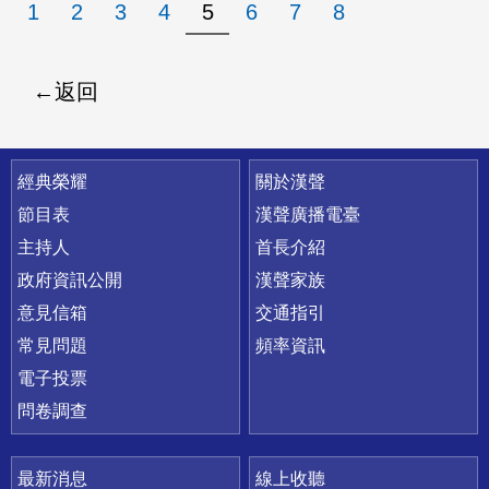
1
2
3
4
5
6
7
8
返回
快速連結
經典榮耀
關於漢聲
節目表
漢聲廣播電臺
主持人
首長介紹
政府資訊公開
漢聲家族
意見信箱
交通指引
常見問題
頻率資訊
電子投票
問卷調查
最新消息
線上收聽