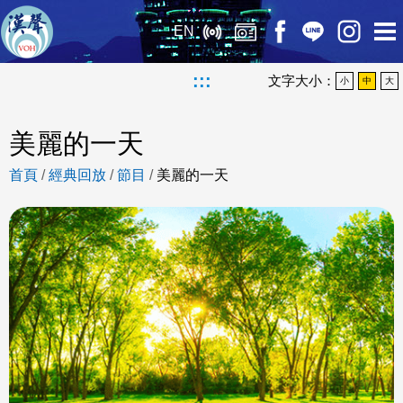
EN
:::
文字大小：
小
中
大
美麗的一天
首頁
/
經典回放
/
節目
/
美麗的一天