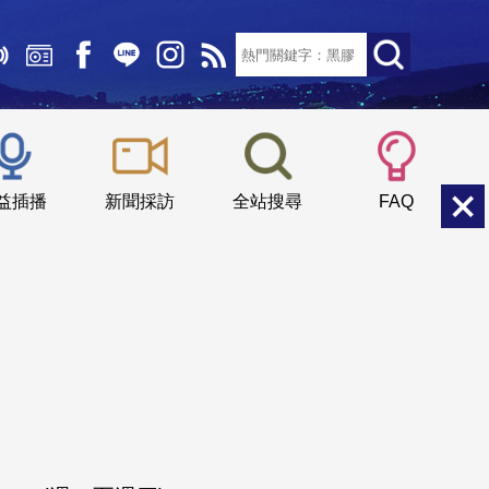
文字大小：
小
中
大
益插播
新聞採訪
全站搜尋
FAQ