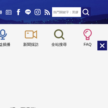
文字大小：
小
中
大
益插播
新聞採訪
全站搜尋
FAQ