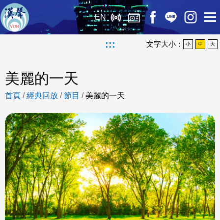
EN
:::
文字大小：
小
中
大
美麗的一天
首頁
/
經典回放
/
節目
/
美麗的一天