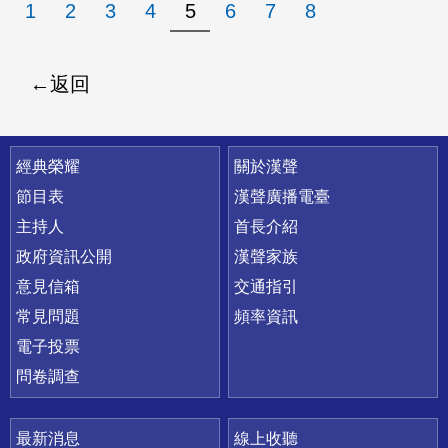
1
2
3
4
5
6
7
8
返回
快速連結
經典榮耀
關於漢聲
節目表
漢聲廣播電臺
主持人
首長介紹
政府資訊公開
漢聲家族
意見信箱
交通指引
常見問題
頻率資訊
電子投票
問卷調查
最新消息
線上收聽