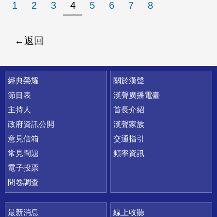
1
2
3
4
5
6
7
8
返回
快速連結
經典榮耀
關於漢聲
節目表
漢聲廣播電臺
主持人
首長介紹
政府資訊公開
漢聲家族
意見信箱
交通指引
常見問題
頻率資訊
電子投票
問卷調查
最新消息
線上收聽