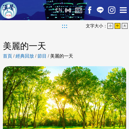
EN
:::
文字大小：
小
中
大
美麗的一天
首頁
/
經典回放
/
節目
/
美麗的一天