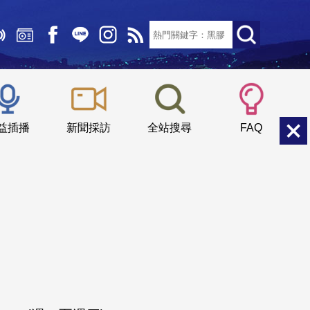
文字大小：
小
中
大
益插播
新聞採訪
全站搜尋
FAQ