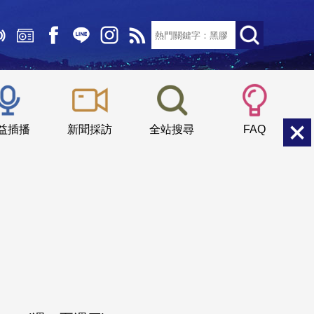
文字大小：
小
中
大
益插播
新聞採訪
全站搜尋
FAQ