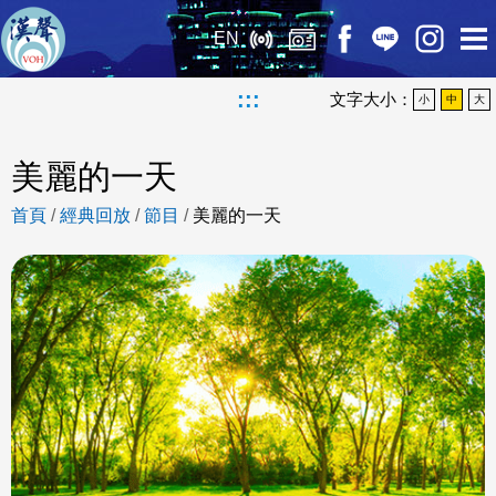
EN
:::
文字大小：
小
中
大
美麗的一天
首頁
/
經典回放
/
節目
/
美麗的一天