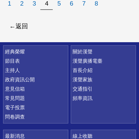
1
2
3
4
5
6
7
8
返回
快速連結
經典榮耀
關於漢聲
節目表
漢聲廣播電臺
主持人
首長介紹
政府資訊公開
漢聲家族
意見信箱
交通指引
常見問題
頻率資訊
電子投票
問卷調查
最新消息
線上收聽