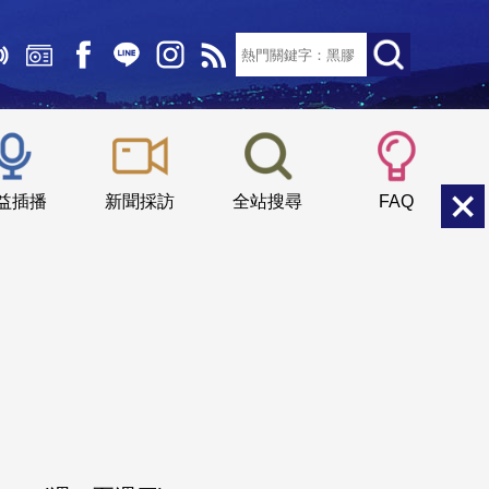
文字大小：
小
中
大
益插播
新聞採訪
全站搜尋
FAQ