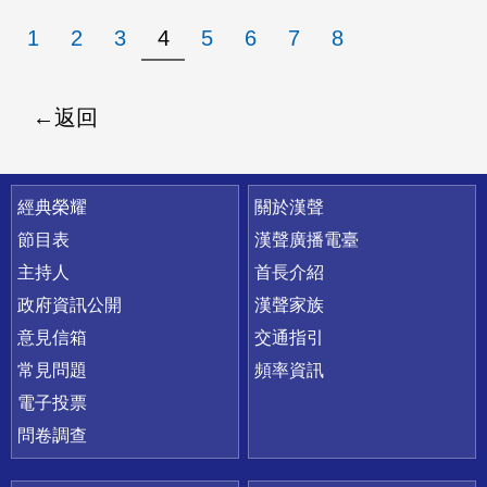
1
2
3
4
5
6
7
8
返回
快速連結
經典榮耀
關於漢聲
節目表
漢聲廣播電臺
主持人
首長介紹
政府資訊公開
漢聲家族
意見信箱
交通指引
常見問題
頻率資訊
電子投票
問卷調查