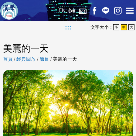
EN
:::
文字大小：
小
中
大
美麗的一天
首頁
/
經典回放
/
節目
/
美麗的一天