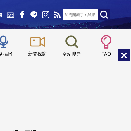
文字大小：
小
中
大
益插播
新聞採訪
全站搜尋
FAQ