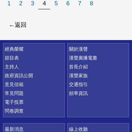
1
2
3
4
5
6
7
8
返回
快速連結
經典榮耀
關於漢聲
節目表
漢聲廣播電臺
主持人
首長介紹
政府資訊公開
漢聲家族
意見信箱
交通指引
常見問題
頻率資訊
電子投票
問卷調查
最新消息
線上收聽