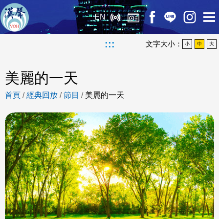
EN
:::
文字大小：
小
中
大
美麗的一天
首頁
/
經典回放
/
節目
/
美麗的一天