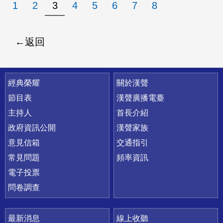
1
2
3
4
5
6
7
8
返回
快速連結
經典榮耀
關於漢聲
節目表
漢聲廣播電臺
主持人
首長介紹
政府資訊公開
漢聲家族
意見信箱
交通指引
常見問題
頻率資訊
電子投票
問卷調查
最新消息
線上收聽