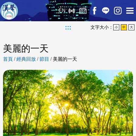
EN
:::
文字大小：
小
中
大
美麗的一天
首頁
/
經典回放
/
節目
/
美麗的一天