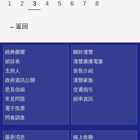
1
2
3
4
5
6
7
8
返回
快速連結
經典榮耀
關於漢聲
節目表
漢聲廣播電臺
主持人
首長介紹
政府資訊公開
漢聲家族
意見信箱
交通指引
常見問題
頻率資訊
電子投票
問卷調查
最新消息
線上收聽