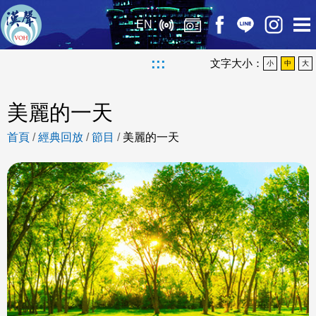
EN
:::
文字大小：
小
中
大
美麗的一天
首頁
/
經典回放
/
節目
/
美麗的一天