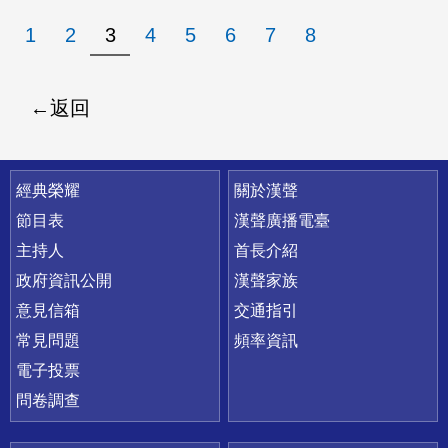
1
2
3
4
5
6
7
8
返回
快速連結
經典榮耀
關於漢聲
節目表
漢聲廣播電臺
主持人
首長介紹
政府資訊公開
漢聲家族
意見信箱
交通指引
常見問題
頻率資訊
電子投票
問卷調查