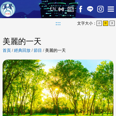
EN
:::
文字大小：
小
中
大
美麗的一天
首頁
/
經典回放
/
節目
/
美麗的一天