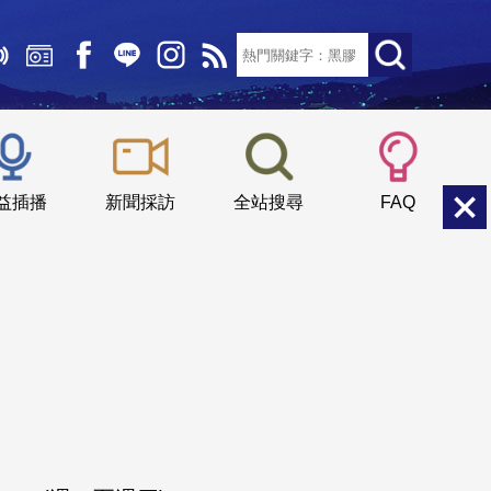
文字大小：
小
中
大
益插播
新聞採訪
全站搜尋
FAQ