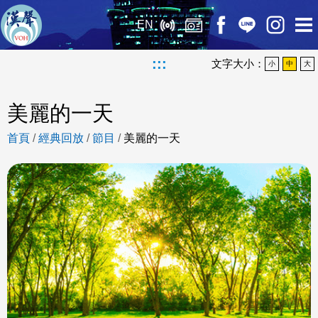
EN
:::
文字大小：
小
中
大
美麗的一天
首頁
/
經典回放
/
節目
/
美麗的一天