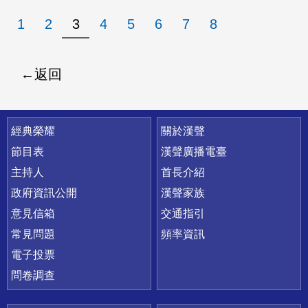
1
2
3
4
5
6
7
8
返回
快速連結
經典榮耀
關於漢聲
節目表
漢聲廣播電臺
主持人
首長介紹
政府資訊公開
漢聲家族
意見信箱
交通指引
常見問題
頻率資訊
電子投票
問卷調查