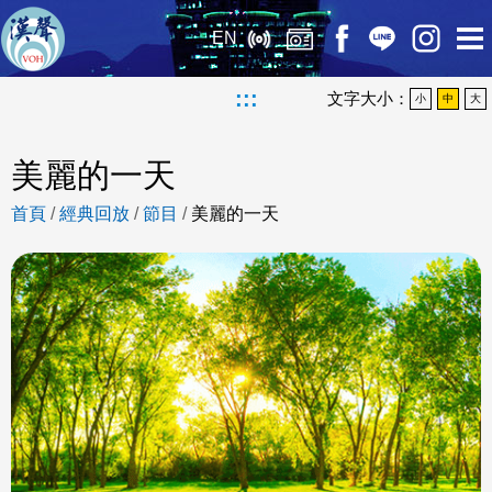
EN
:::
文字大小：
小
中
大
美麗的一天
首頁
/
經典回放
/
節目
/
美麗的一天