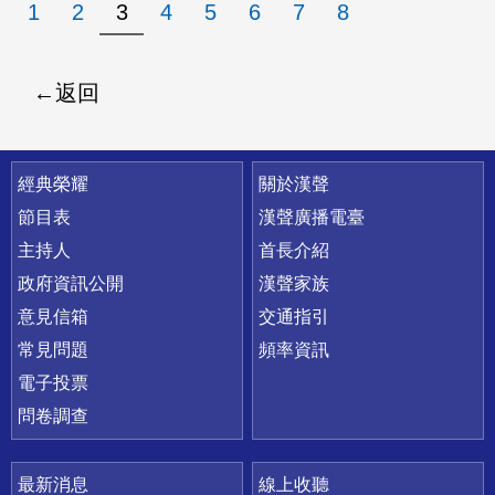
1
2
3
4
5
6
7
8
返回
快速連結
經典榮耀
關於漢聲
節目表
漢聲廣播電臺
主持人
首長介紹
政府資訊公開
漢聲家族
意見信箱
交通指引
常見問題
頻率資訊
電子投票
問卷調查
最新消息
線上收聽