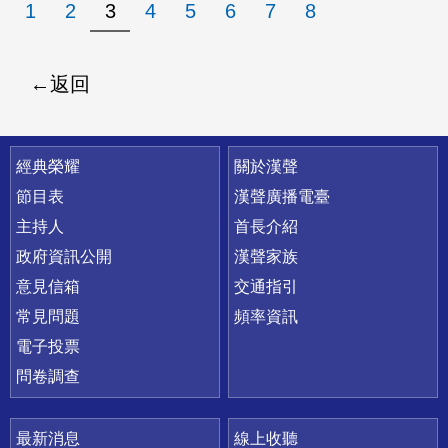
1
2
3
4
5
6
7
8
返回
快速連結
經典榮耀
關於漢聲
節目表
漢聲廣播電臺
主持人
首長介紹
政府資訊公開
漢聲家族
意見信箱
交通指引
常見問題
頻率資訊
電子投票
問卷調查
最新消息
線上收聽