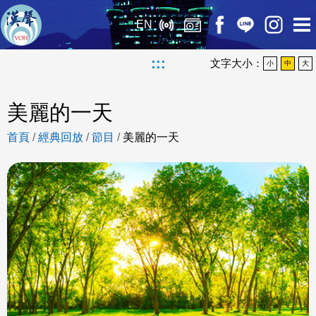
EN
:::
文字大小：
小
中
大
美麗的一天
首頁
/
經典回放
/
節目
/
美麗的一天