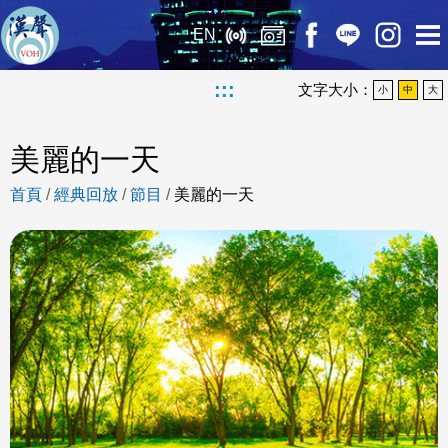
EN
:::
文字大小：
小
中
大
美麗的一天
首頁
/
經典回放
/
節目
/
美麗的一天