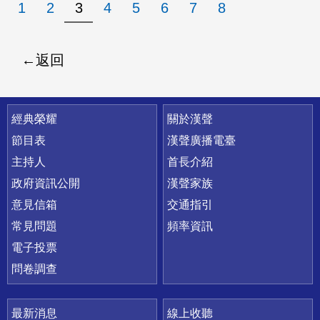
1
2
3
4
5
6
7
8
返回
快速連結
經典榮耀
關於漢聲
節目表
漢聲廣播電臺
主持人
首長介紹
政府資訊公開
漢聲家族
意見信箱
交通指引
常見問題
頻率資訊
電子投票
問卷調查
最新消息
線上收聽