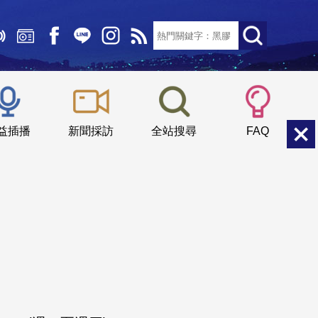
文字大小：
小
中
大
益插播
新聞採訪
全站搜尋
FAQ