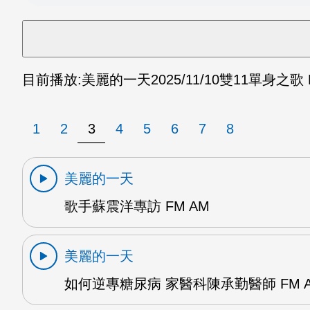
目前播放:
美麗的一天
2025/11/10
雙11單身之歌 
1
2
3
4
5
6
7
8
美麗的一天
歌手蘇震洋專訪 FM AM
美麗的一天
如何逆專糖尿病 家醫科陳承勤醫師 FM 