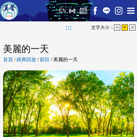
EN
:::
文字大小：
小
中
大
美麗的一天
首頁
/
經典回放
/
節目
/
美麗的一天