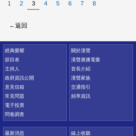
1
2
3
4
5
6
7
8
返回
快速連結
經典榮耀
關於漢聲
節目表
漢聲廣播電臺
主持人
首長介紹
政府資訊公開
漢聲家族
意見信箱
交通指引
常見問題
頻率資訊
電子投票
問卷調查
最新消息
線上收聽