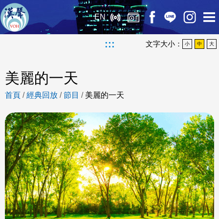
EN
:::
文字大小：
小
中
大
美麗的一天
首頁
/
經典回放
/
節目
/
美麗的一天