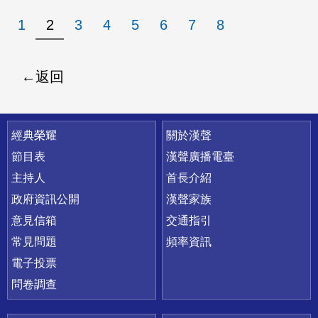
1
2
3
4
5
6
7
8
返回
快速連結
經典榮耀
關於漢聲
節目表
漢聲廣播電臺
主持人
首長介紹
政府資訊公開
漢聲家族
意見信箱
交通指引
常見問題
頻率資訊
電子投票
問卷調查