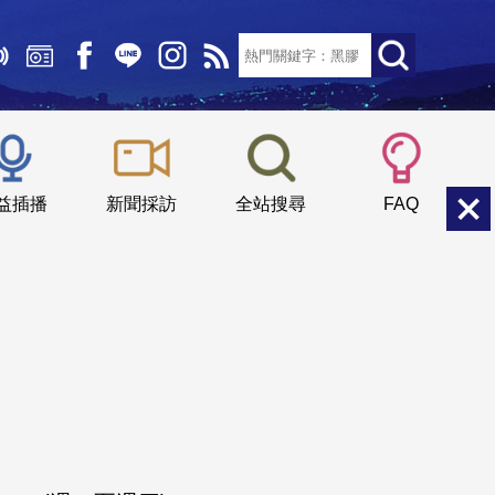
文字大小：
小
中
大
益插播
新聞採訪
全站搜尋
FAQ