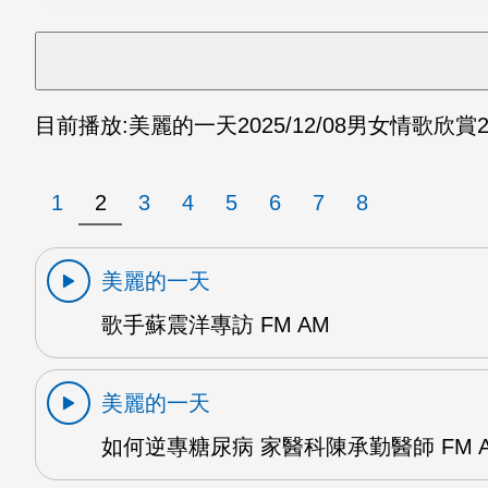
目前播放:
美麗的一天
2025/12/08
男女情歌欣賞2 
1
2
3
4
5
6
7
8
美麗的一天
歌手蘇震洋專訪 FM AM
美麗的一天
如何逆專糖尿病 家醫科陳承勤醫師 FM 