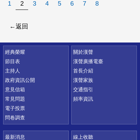
1
2
3
4
5
6
7
8
返回
快速連結
經典榮耀
關於漢聲
節目表
漢聲廣播電臺
主持人
首長介紹
政府資訊公開
漢聲家族
意見信箱
交通指引
常見問題
頻率資訊
電子投票
問卷調查
最新消息
線上收聽