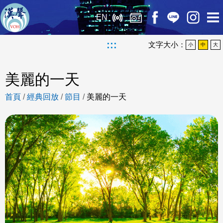
EN
:::
文字大小：
小
中
大
美麗的一天
首頁
/
經典回放
/
節目
/
美麗的一天