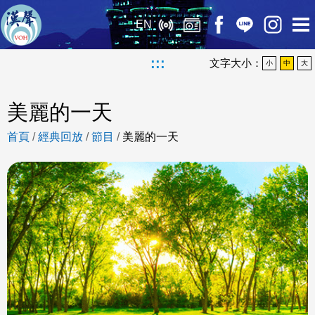
EN
:::
文字大小：
小
中
大
美麗的一天
首頁
/
經典回放
/
節目
/
美麗的一天