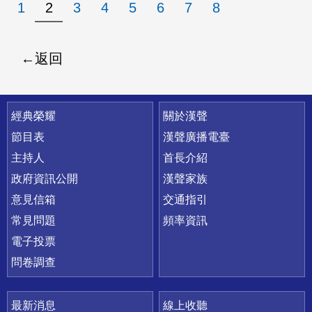
1
2
3
4
5
6
7
8
返回
快速連結
經典榮耀
關於漢聲
節目表
漢聲廣播電臺
主持人
首長介紹
政府資訊公開
漢聲家族
意見信箱
交通指引
常見問題
頻率資訊
電子投票
問卷調查
最新消息
線上收聽