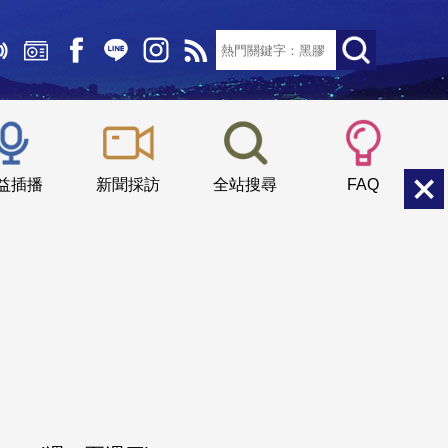
文字大小：
小
中
大
益插播
新聞採訪
全站搜尋
FAQ