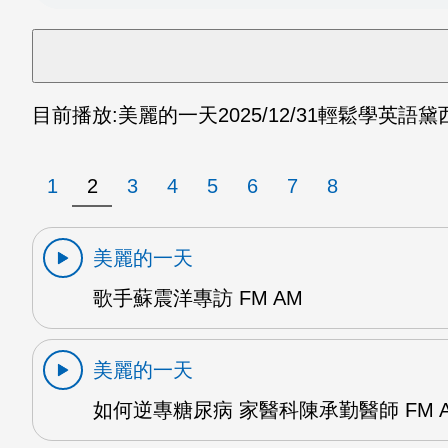
目前播放:
美麗的一天
2025/12/31
輕鬆學英語黛西 
1
2
3
4
5
6
7
8
美麗的一天
歌手蘇震洋專訪 FM AM
美麗的一天
如何逆專糖尿病 家醫科陳承勤醫師 FM 