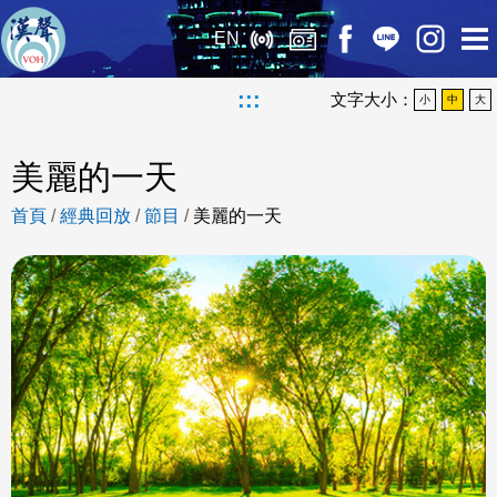
EN
:::
文字大小：
小
中
大
美麗的一天
首頁
/
經典回放
/
節目
/
美麗的一天