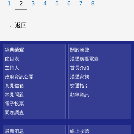
1
2
3
4
5
6
7
8
返回
快速連結
經典榮耀
關於漢聲
節目表
漢聲廣播電臺
主持人
首長介紹
政府資訊公開
漢聲家族
意見信箱
交通指引
常見問題
頻率資訊
電子投票
問卷調查
最新消息
線上收聽