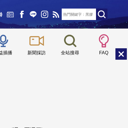
文字大小：
小
中
大
益插播
新聞採訪
全站搜尋
FAQ