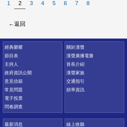
1
2
3
4
5
6
7
8
返回
快速連結
經典榮耀
關於漢聲
節目表
漢聲廣播電臺
主持人
首長介紹
政府資訊公開
漢聲家族
意見信箱
交通指引
常見問題
頻率資訊
電子投票
問卷調查
最新消息
線上收聽