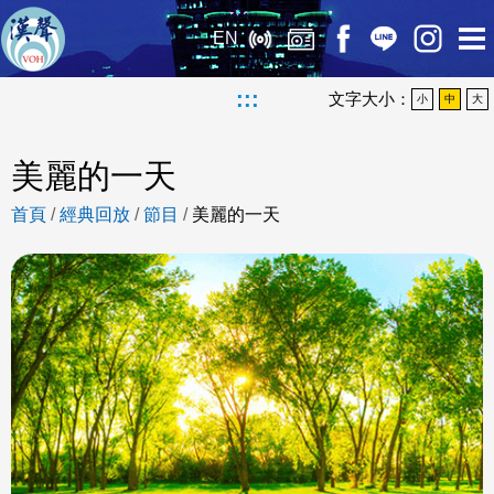
EN
:::
文字大小：
小
中
大
美麗的一天
首頁
/
經典回放
/
節目
/
美麗的一天