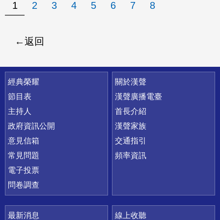
1
2
3
4
5
6
7
8
返回
快速連結
經典榮耀
關於漢聲
節目表
漢聲廣播電臺
主持人
首長介紹
政府資訊公開
漢聲家族
意見信箱
交通指引
常見問題
頻率資訊
電子投票
問卷調查
最新消息
線上收聽