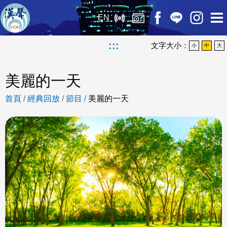
EN
:::
文字大小：
小
中
大
美麗的一天
首頁
/
經典回放
/
節目
/
美麗的一天