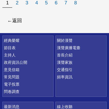
1
2
3
4
5
6
7
8
返回
快速連結
經典榮耀
關於漢聲
節目表
漢聲廣播電臺
主持人
首長介紹
政府資訊公開
漢聲家族
意見信箱
交通指引
常見問題
頻率資訊
電子投票
問卷調查
最新消息
線上收聽