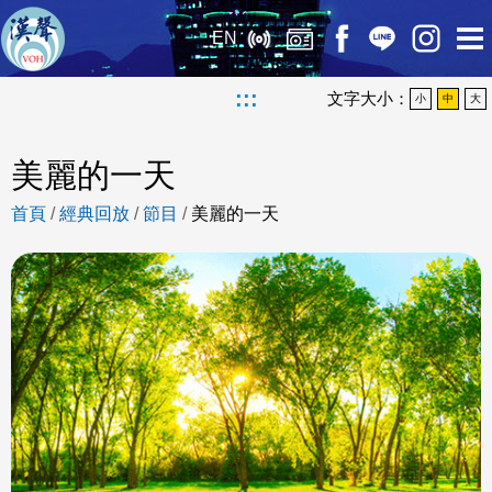
EN
:::
文字大小：
小
中
大
美麗的一天
首頁
/
經典回放
/
節目
/
美麗的一天