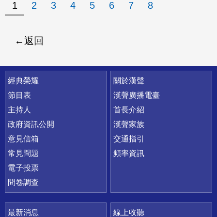
1
2
3
4
5
6
7
8
返回
快速連結
經典榮耀
關於漢聲
節目表
漢聲廣播電臺
主持人
首長介紹
政府資訊公開
漢聲家族
意見信箱
交通指引
常見問題
頻率資訊
電子投票
問卷調查
最新消息
線上收聽