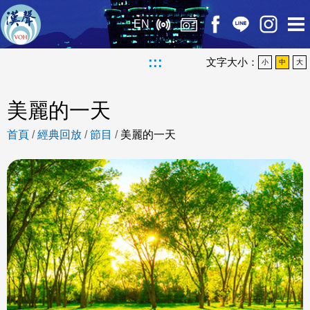
EN
:::
文字大小：
小
中
大
美麗的一天
首頁
/
經典回放
/
節目
/
美麗的一天