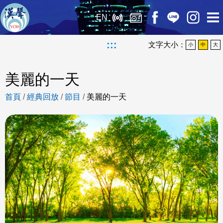
EN
:::
文字大小：
小
中
大
美麗的一天
首頁
/
經典回放
/
節目
/
美麗的一天