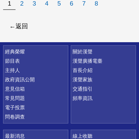
1
2
3
4
5
6
7
8
返回
快速連結
經典榮耀
關於漢聲
節目表
漢聲廣播電臺
主持人
首長介紹
政府資訊公開
漢聲家族
意見信箱
交通指引
常見問題
頻率資訊
電子投票
問卷調查
最新消息
線上收聽