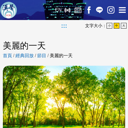
EN
:::
文字大小：
小
中
大
美麗的一天
首頁
/
經典回放
/
節目
/
美麗的一天