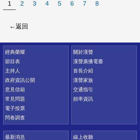
1
2
3
4
5
6
7
8
返回
快速連結
經典榮耀
關於漢聲
節目表
漢聲廣播電臺
主持人
首長介紹
政府資訊公開
漢聲家族
意見信箱
交通指引
常見問題
頻率資訊
電子投票
問卷調查
最新消息
線上收聽