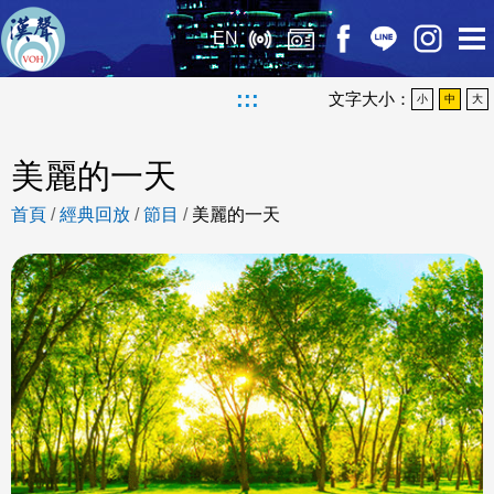
EN
:::
文字大小：
小
中
大
美麗的一天
首頁
/
經典回放
/
節目
/
美麗的一天