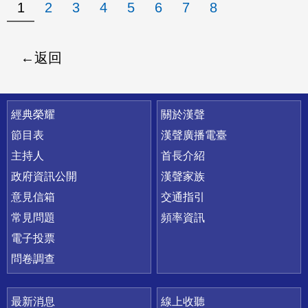
1
2
3
4
5
6
7
8
返回
快速連結
經典榮耀
關於漢聲
節目表
漢聲廣播電臺
主持人
首長介紹
政府資訊公開
漢聲家族
意見信箱
交通指引
常見問題
頻率資訊
電子投票
問卷調查
最新消息
線上收聽