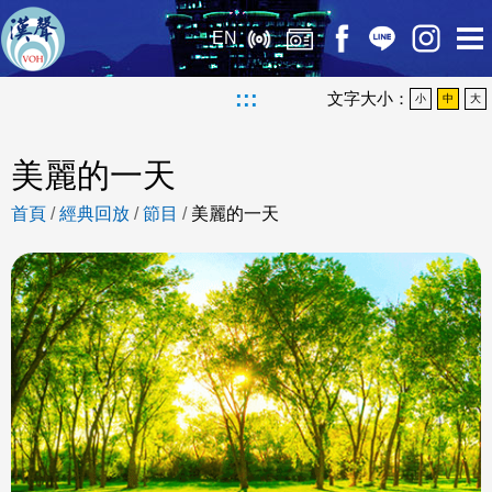
EN
:::
文字大小：
小
中
大
美麗的一天
首頁
/
經典回放
/
節目
/
美麗的一天