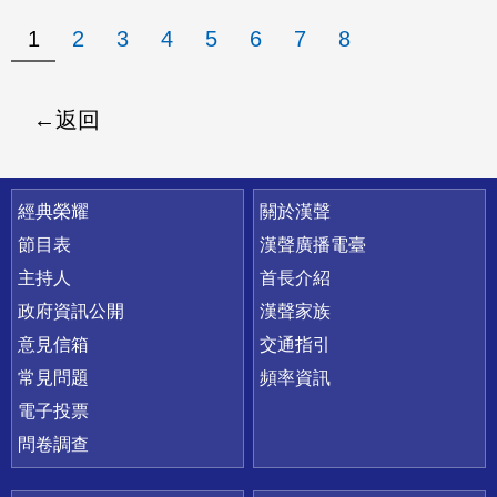
1
2
3
4
5
6
7
8
返回
快速連結
經典榮耀
關於漢聲
節目表
漢聲廣播電臺
主持人
首長介紹
政府資訊公開
漢聲家族
意見信箱
交通指引
常見問題
頻率資訊
電子投票
問卷調查