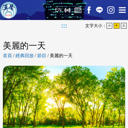
EN
:::
文字大小：
小
中
大
美麗的一天
首頁
/
經典回放
/
節目
/
美麗的一天