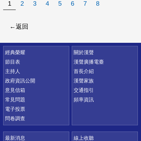
1
2
3
4
5
6
7
8
返回
快速連結
經典榮耀
關於漢聲
節目表
漢聲廣播電臺
主持人
首長介紹
政府資訊公開
漢聲家族
意見信箱
交通指引
常見問題
頻率資訊
電子投票
問卷調查
最新消息
線上收聽