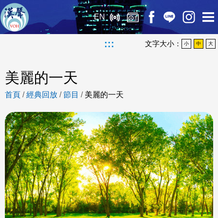
EN
:::
文字大小：
小
中
大
美麗的一天
首頁
/
經典回放
/
節目
/
美麗的一天