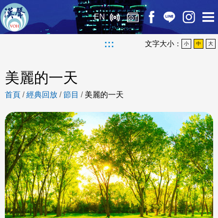
EN
:::
文字大小：
小
中
大
美麗的一天
首頁
/
經典回放
/
節目
/
美麗的一天