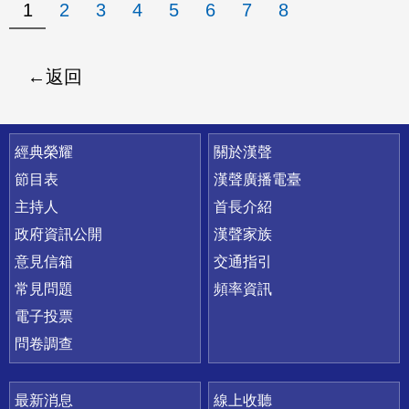
1
2
3
4
5
6
7
8
返回
快速連結
經典榮耀
關於漢聲
節目表
漢聲廣播電臺
主持人
首長介紹
政府資訊公開
漢聲家族
意見信箱
交通指引
常見問題
頻率資訊
電子投票
問卷調查
最新消息
線上收聽