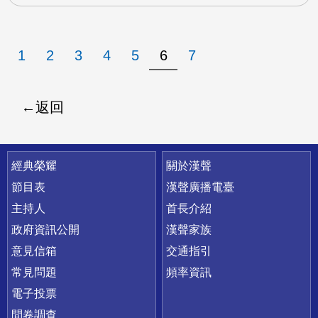
1
2
3
4
5
6
7
返回
快速連結
經典榮耀
關於漢聲
節目表
漢聲廣播電臺
主持人
首長介紹
政府資訊公開
漢聲家族
意見信箱
交通指引
常見問題
頻率資訊
電子投票
問卷調查