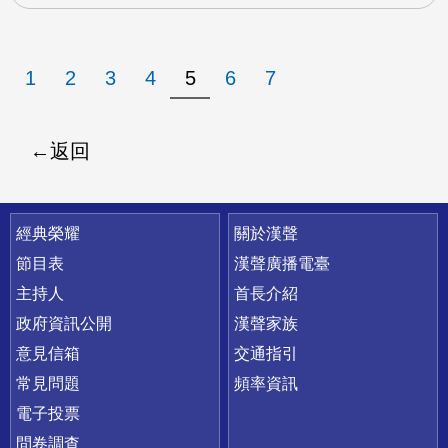
1
2
3
4
5
6
7
返回
快速連結
經典榮耀
關於漢聲
節目表
漢聲廣播電臺
主持人
首長介紹
政府資訊公開
漢聲家族
意見信箱
交通指引
常見問題
頻率資訊
電子投票
問卷調查