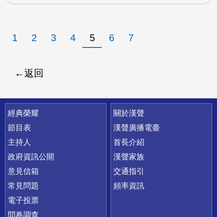
1
2
3
4
5
6
7
返回
快速連結
經典榮耀
關於漢聲
節目表
漢聲廣播電臺
主持人
首長介紹
政府資訊公開
漢聲家族
意見信箱
交通指引
常見問題
頻率資訊
電子投票
問卷調查